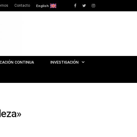
rnos
Contacto
Facebook
Twitter
Instagram
English
CACIÓN CONTINUA
INVESTIGACIÓN
leza»