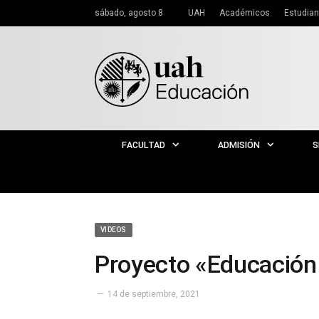
sábado, agosto 8
UAH
Académicos
Estudian
FACULTAD
ADMISIÓN
S
VIDEOS
Proyecto «Educación 
14 de septiembre, 2021