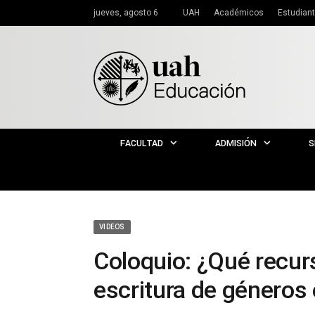
jueves, agosto 6
UAH
Académicos
Estudian
FACULTAD
ADMISIÓN
S
VIDEOS
Coloquio: ¿Qué recurs
escritura de géneros