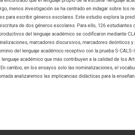
 ha encontrado que el lenguaje propio de la escuela -lenguaje ac
rgo, menos investigación se ha centrado en indagar sobre los r
s para escribir géneros escolares. Este estudio explora la pred
escritura de dos géneros escolares. Para ello, 126 estudiantes d
 productivos del lenguaje académico se codificaron mediante CL
ominalizaciones, marcadores discursivos, marcadores deónticos y
ominio del lenguaje académico receptivo con la prueba S-CALS-I
l lenguaje académico que más contribuyen a la calidad de los Art
. En cambio, en los ensayos solo las nominalizaciones, el vocabul
 jornada analizaremos las implicancias didácticas para la enseñ