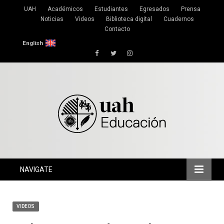
UAH
Académicos
Estudiantes
Egresados
Prensa
Noticias
Videos
Biblioteca digital
Cuadernos
Contacto
English
Facebook
Twitter
Instagram
NAVIGATE
VIDEOS