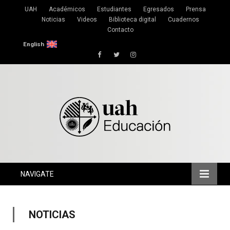
UAH
Académicos
Estudiantes
Egresados
Prensa
Noticias
Videos
Biblioteca digital
Cuadernos
Contacto
English
Facebook
Twitter
Instagram
NAVIGATE
NOTICIAS