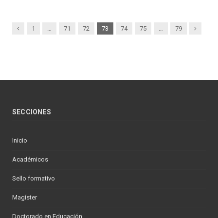
Previous
Next
1
…
71
72
73
74
75
…
79
SECCIONES
Inicio
Académicos
Sello formativo
Magíster
Doctorado en Educación