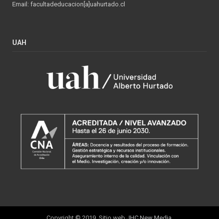
Email: facultadeducacion[a]uahurtado.cl
UAH
Copyright © 2019. Sitio web
JHC New Media
.