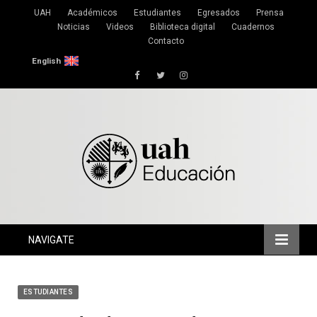
UAH
Académicos
Estudiantes
Egresados
Prensa
Noticias
Videos
Biblioteca digital
Cuadernos
Contacto
English
Facebook
Twitter
Instagram
NAVIGATE
ESTUDIANTES