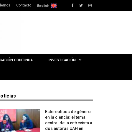
dernos
Contacto
Facebook
Twitter
Instagram
English
CACIÓN CONTINUA
INVESTIGACIÓN
oticias
Estereotipos de género
en la ciencia: el tema
central de la entrevista a
dos autoras UAH en