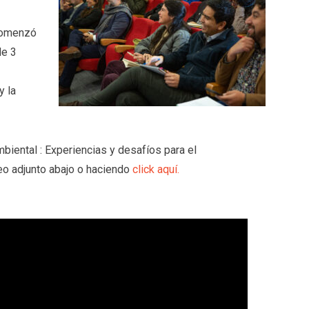
 comenzó
de 3
y la
biental : Experiencias y desafíos para el
deo adjunto abajo o haciendo
click aquí.