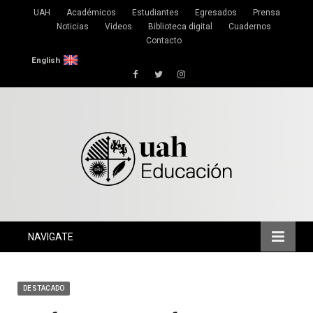
UAH
Académicos
Estudiantes
Egresados
Prensa
Noticias
Videos
Biblioteca digital
Cuadernos
Contacto
English
Facebook
Twitter
Instagram
NAVIGATE
DESTACADO