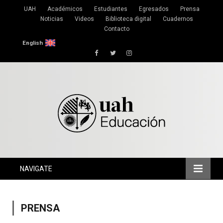
UAH
Académicos
Estudiantes
Egresados
Prensa
Noticias
Videos
Biblioteca digital
Cuadernos
Contacto
English
Facebook
Twitter
Instagram
NAVIGATE
PRENSA